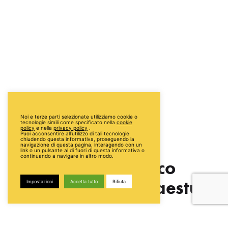
Noi e terze parti selezionate utilizziamo cookie o
tecnologie simili come specificato nella
cookie
policy
e nella
privacy policy
.
Puoi acconsentire all’utilizzo di tali tecnologie
chiudendo questa informativa, proseguendo la
navigazione di questa pagina, interagendo con un
link o un pulsante al di fuori di questa informativa o
continuando a navigare in altro modo.
Shooting Parco
Archeologico di Paestum
Impostazioni
Accetta tutto
Rifiuta