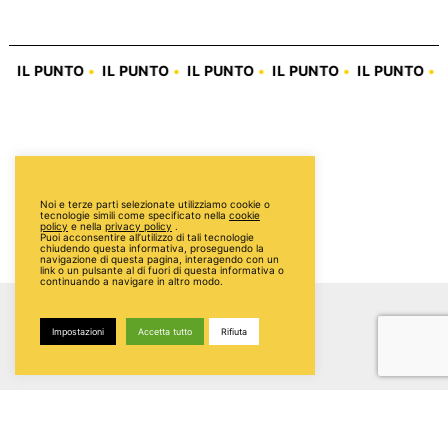
TO
•
IL PUNTO
•
IL PUNTO
•
IL PUNTO
•
IL PUNTO
•
IL PUNTO
•
Noi e terze parti selezionate utilizziamo cookie o
tecnologie simili come specificato nella
cookie
policy
e nella
privacy policy
.
Puoi acconsentire all’utilizzo di tali tecnologie
chiudendo questa informativa, proseguendo la
navigazione di questa pagina, interagendo con un
link o un pulsante al di fuori di questa informativa o
continuando a navigare in altro modo.
Impostazioni
Accetta tutto
Rifiuta