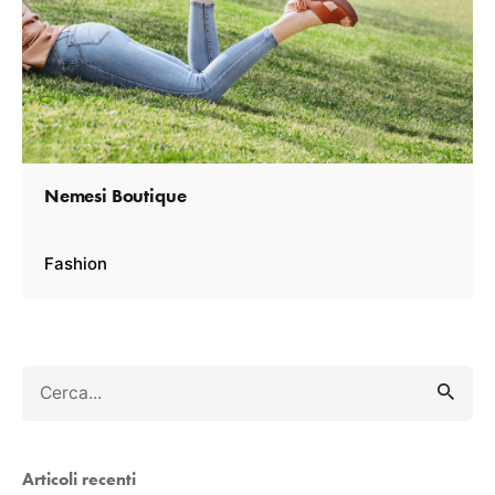
Nemesi Boutique
Fashion
S
e
a
r
Articoli recenti
c