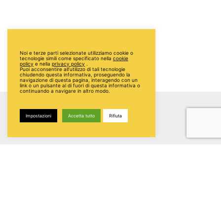
Noi e terze parti selezionate utilizziamo cookie o
tecnologie simili come specificato nella
cookie
policy
e nella
privacy policy
.
Puoi acconsentire all’utilizzo di tali tecnologie
chiudendo questa informativa, proseguendo la
navigazione di questa pagina, interagendo con un
link o un pulsante al di fuori di questa informativa o
continuando a navigare in altro modo.
Impostazioni
Accetta tutto
Rifiuta