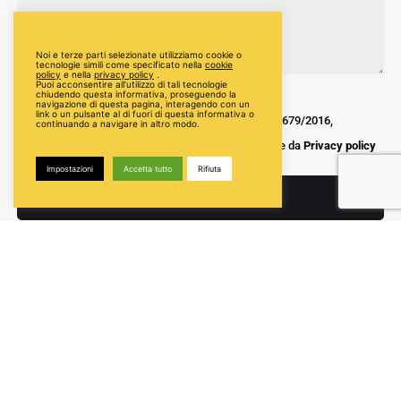
Noi e terze parti selezionate utilizziamo cookie o
tecnologie simili come specificato nella
cookie
policy
e nella
privacy policy
.
Puoi acconsentire all’utilizzo di tali tecnologie
chiudendo questa informativa, proseguendo la
navigazione di questa pagina, interagendo con un
link o un pulsante al di fuori di questa informativa o
Ai sensi e per gli effetti dell'art 13 del REG UE 679/2016,
continuando a navigare in altro modo.
acconsento al trattamento dei dati personali come da
Privacy policy
Impostazioni
Accetta tutto
Rifiuta
Invia candidatura